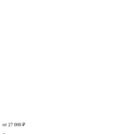
от
27 000
₽