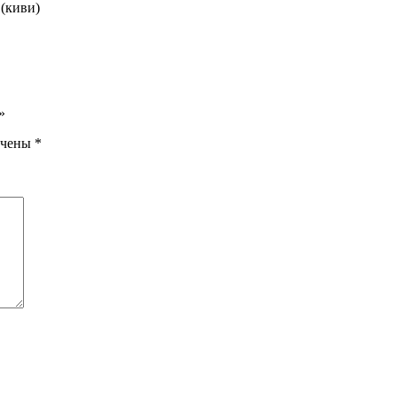
 (киви)
»
ечены
*